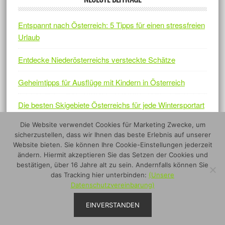
Entspannt nach Österreich: 5 Tipps für einen stressfreien
Urlaub
Entdecke Niederösterreichs versteckte Schätze
Geheimtipps für Ausflüge mit Kindern in Österreich
Die besten Skigebiete Österreichs für jede Wintersportart
Die Website verwendet Cookies für Marketing Zwecke, um
Österreichs Naturjuwelen – Fünf Nationalparks, die sich
sicherzustellen, dass wir Ihnen das beste Erlebnis auf unserer
lohnen
Website bieten. Sie können Ihre Cookie-Einstellungen jederzeit
ändern. Hiermit akzeptieren Sie das Setzen der Cookies und
bestätigen, über 16 Jahre alt zu sein. Andernfalls können Sie
das Tracking hier unterbinden:
(Unsere
Datenschutzvereinbarung)
EINVERSTANDEN
Copyright © 2026 ·
www.topausflugsziele.at
·
Impressum
·
Datenschutz