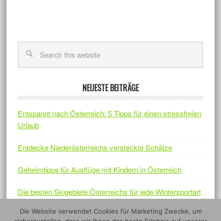
NEUESTE BEITRÄGE
Entspannt nach Österreich: 5 Tipps für einen stressfreien
Urlaub
Entdecke Niederösterreichs versteckte Schätze
Geheimtipps für Ausflüge mit Kindern in Österreich
Die besten Skigebiete Österreichs für jede Wintersportart
Die Website verwendet Cookies für Marketing Zwecke, um
Österreichs Naturjuwelen – Fünf Nationalparks, die sich