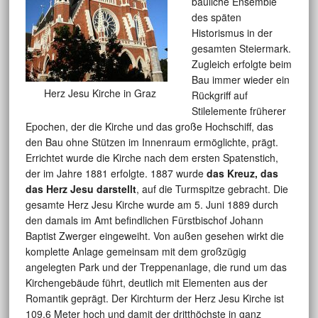
bauliche Ensemble
des späten
Historismus in der
gesamten Steiermark.
Zugleich erfolgte beim
Bau immer wieder ein
Herz Jesu Kirche in Graz
Rückgriff auf
Stilelemente früherer
Epochen, der die Kirche und das große Hochschiff, das
den Bau ohne Stützen im Innenraum ermöglichte, prägt.
Errichtet wurde die Kirche nach dem ersten Spatenstich,
der im Jahre 1881 erfolgte. 1887 wurde
das Kreuz, das
das Herz Jesu darstellt
, auf die Turmspitze gebracht. Die
gesamte Herz Jesu Kirche wurde am 5. Juni 1889 durch
den damals im Amt befindlichen Fürstbischof Johann
Baptist Zwerger eingeweiht. Von außen gesehen wirkt die
komplette Anlage gemeinsam mit dem großzügig
angelegten Park und der Treppenanlage, die rund um das
Kirchengebäude führt, deutlich mit Elementen aus der
Romantik geprägt. Der Kirchturm der Herz Jesu Kirche ist
109,6 Meter hoch und damit der dritthöchste in ganz