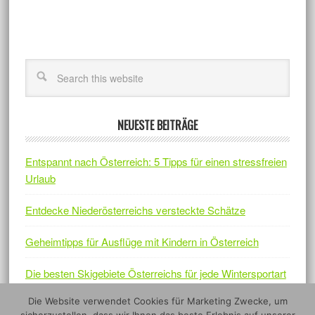
NEUESTE BEITRÄGE
Entspannt nach Österreich: 5 Tipps für einen stressfreien
Urlaub
Entdecke Niederösterreichs versteckte Schätze
Geheimtipps für Ausflüge mit Kindern in Österreich
Die besten Skigebiete Österreichs für jede Wintersportart
Die Website verwendet Cookies für Marketing Zwecke, um
Österreichs Naturjuwelen – Fünf Nationalparks, die sich