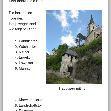
führt direkt in die Burg.
Die berühmten
Tore des
Hauptweges sind
wie folgt benannt:
Fähnrichtor
Wächtertor
Nautor
Engeltor
Löwentor
Manntor
Hauptweg mit Tor
Khevenhüllertor
Landschaftstor
Reisertor