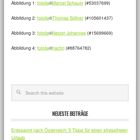
Abbildung 1:
fotolia
©
Marcel Schauer
(#53037699)
Abbildung 2:
fotolia
©
Thomas Söllner
(#105601437)
Abbildung 3:
fotolia
©
Netzer Johannes
(#15699669)
Abbildung 4:
fotolia
©
hachri
(#88764782)
NEUESTE BEITRÄGE
Entspannt nach Österreich: 5 Tipps für einen stressfreien
Urlaub