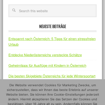
NEUESTE BEITRÄGE
Entspannt nach Österreich: 5 Tipps für einen stressfreien
Urlaub
Entdecke Niederösterreichs versteckte Schätze
Geheimtipps für Ausflüge mit Kindern in Österreich
Die besten Skigebiete Österreichs für jede Wintersportart
Die Website verwendet Cookies für Marketing Zwecke, um
Österreichs Naturjuwelen – Fünf Nationalparks, die sich
sicherzustellen, dass wir Ihnen das beste Erlebnis auf unserer
lohnen
Website bieten. Sie können Ihre Cookie-Einstellungen jederzeit
ändern. Hiermit akzeptieren Sie das Setzen der Cookies und
bestätigen, über 16 Jahre alt zu sein. Andernfalls können Sie