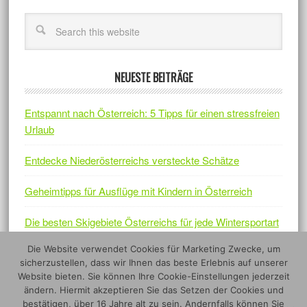
NEUESTE BEITRÄGE
Entspannt nach Österreich: 5 Tipps für einen stressfreien
Urlaub
Entdecke Niederösterreichs versteckte Schätze
Geheimtipps für Ausflüge mit Kindern in Österreich
Die besten Skigebiete Österreichs für jede Wintersportart
Die Website verwendet Cookies für Marketing Zwecke, um
Österreichs Naturjuwelen – Fünf Nationalparks, die sich
sicherzustellen, dass wir Ihnen das beste Erlebnis auf unserer
lohnen
Website bieten. Sie können Ihre Cookie-Einstellungen jederzeit
ändern. Hiermit akzeptieren Sie das Setzen der Cookies und
bestätigen, über 16 Jahre alt zu sein. Andernfalls können Sie