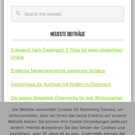
NEUESTE BEITRÄGE
Entspannt nach Österreich: 5 Tipps für einen stressfreien
Urlaub
Entdecke Niederösterreichs versteckte Schätze
Geheimtipps für Ausflüge mit Kindern in Österreich
Die besten Skigebiete Österreichs für jede Wintersportart
Die Website verwendet Cookies für Marketing Zwecke, um
Österreichs Naturjuwelen – Fünf Nationalparks, die sich
sicherzustellen, dass wir Ihnen das beste Erlebnis auf unserer
lohnen
Website bieten. Sie können Ihre Cookie-Einstellungen jederzeit
ändern. Hiermit akzeptieren Sie das Setzen der Cookies und
bestätigen, über 16 Jahre alt zu sein. Andernfalls können Sie