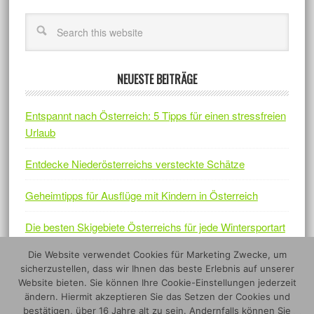
NEUESTE BEITRÄGE
Entspannt nach Österreich: 5 Tipps für einen stressfreien
Urlaub
Entdecke Niederösterreichs versteckte Schätze
Geheimtipps für Ausflüge mit Kindern in Österreich
Die besten Skigebiete Österreichs für jede Wintersportart
Die Website verwendet Cookies für Marketing Zwecke, um
Österreichs Naturjuwelen – Fünf Nationalparks, die sich
sicherzustellen, dass wir Ihnen das beste Erlebnis auf unserer
lohnen
Website bieten. Sie können Ihre Cookie-Einstellungen jederzeit
ändern. Hiermit akzeptieren Sie das Setzen der Cookies und
bestätigen, über 16 Jahre alt zu sein. Andernfalls können Sie