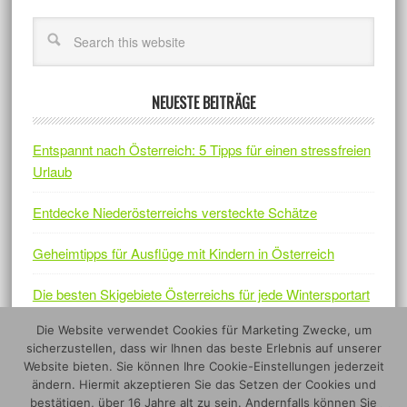
NEUESTE BEITRÄGE
Entspannt nach Österreich: 5 Tipps für einen stressfreien
Urlaub
Entdecke Niederösterreichs versteckte Schätze
Geheimtipps für Ausflüge mit Kindern in Österreich
Die besten Skigebiete Österreichs für jede Wintersportart
Die Website verwendet Cookies für Marketing Zwecke, um
Österreichs Naturjuwelen – Fünf Nationalparks, die sich
sicherzustellen, dass wir Ihnen das beste Erlebnis auf unserer
lohnen
Website bieten. Sie können Ihre Cookie-Einstellungen jederzeit
ändern. Hiermit akzeptieren Sie das Setzen der Cookies und
bestätigen, über 16 Jahre alt zu sein. Andernfalls können Sie