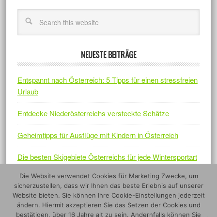
NEUESTE BEITRÄGE
Entspannt nach Österreich: 5 Tipps für einen stressfreien
Urlaub
Entdecke Niederösterreichs versteckte Schätze
Geheimtipps für Ausflüge mit Kindern in Österreich
Die besten Skigebiete Österreichs für jede Wintersportart
Die Website verwendet Cookies für Marketing Zwecke, um
Österreichs Naturjuwelen – Fünf Nationalparks, die sich
sicherzustellen, dass wir Ihnen das beste Erlebnis auf unserer
lohnen
Website bieten. Sie können Ihre Cookie-Einstellungen jederzeit
ändern. Hiermit akzeptieren Sie das Setzen der Cookies und
bestätigen, über 16 Jahre alt zu sein. Andernfalls können Sie