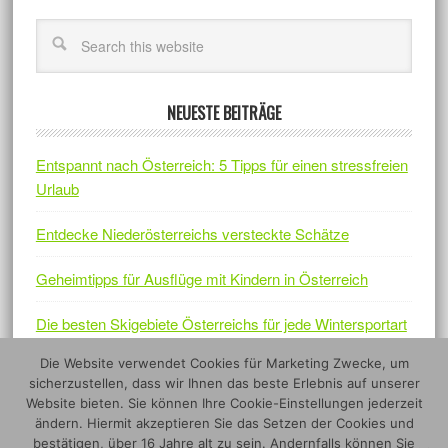
NEUESTE BEITRÄGE
Entspannt nach Österreich: 5 Tipps für einen stressfreien
Urlaub
Entdecke Niederösterreichs versteckte Schätze
Geheimtipps für Ausflüge mit Kindern in Österreich
Die besten Skigebiete Österreichs für jede Wintersportart
Die Website verwendet Cookies für Marketing Zwecke, um
Österreichs Naturjuwelen – Fünf Nationalparks, die sich
sicherzustellen, dass wir Ihnen das beste Erlebnis auf unserer
lohnen
Website bieten. Sie können Ihre Cookie-Einstellungen jederzeit
ändern. Hiermit akzeptieren Sie das Setzen der Cookies und
bestätigen, über 16 Jahre alt zu sein. Andernfalls können Sie