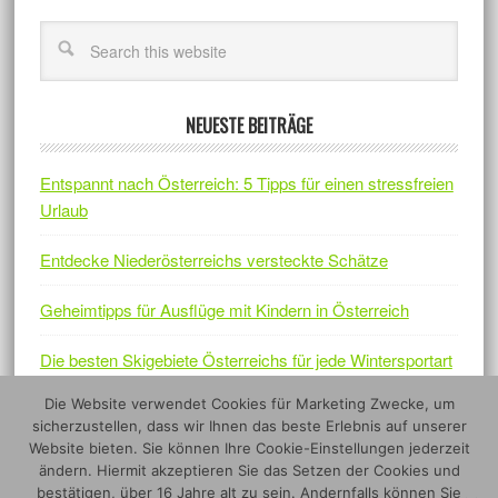
NEUESTE BEITRÄGE
Entspannt nach Österreich: 5 Tipps für einen stressfreien
Urlaub
Entdecke Niederösterreichs versteckte Schätze
Geheimtipps für Ausflüge mit Kindern in Österreich
Die besten Skigebiete Österreichs für jede Wintersportart
Die Website verwendet Cookies für Marketing Zwecke, um
Österreichs Naturjuwelen – Fünf Nationalparks, die sich
sicherzustellen, dass wir Ihnen das beste Erlebnis auf unserer
lohnen
Website bieten. Sie können Ihre Cookie-Einstellungen jederzeit
ändern. Hiermit akzeptieren Sie das Setzen der Cookies und
bestätigen, über 16 Jahre alt zu sein. Andernfalls können Sie