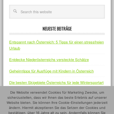
NEUESTE BEITRÄGE
Entspannt nach Österreich: 5 Tipps für einen stressfreien
Urlaub
Entdecke Niederösterreichs versteckte Schätze
Geheimtipps für Ausflüge mit Kindern in Österreich
Die besten Skigebiete Österreichs für jede Wintersportart
Die Website verwendet Cookies für Marketing Zwecke, um
Österreichs Naturjuwelen – Fünf Nationalparks, die sich
sicherzustellen, dass wir Ihnen das beste Erlebnis auf unserer
lohnen
Website bieten. Sie können Ihre Cookie-Einstellungen jederzeit
ändern. Hiermit akzeptieren Sie das Setzen der Cookies und
bestätigen, über 16 Jahre alt zu sein. Andernfalls können Sie