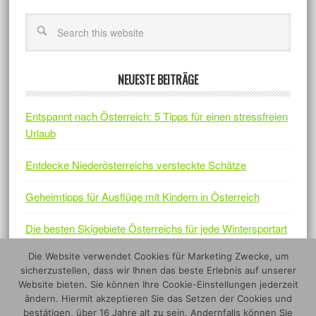
NEUESTE BEITRÄGE
Entspannt nach Österreich: 5 Tipps für einen stressfreien
Urlaub
Entdecke Niederösterreichs versteckte Schätze
Geheimtipps für Ausflüge mit Kindern in Österreich
Die besten Skigebiete Österreichs für jede Wintersportart
Die Website verwendet Cookies für Marketing Zwecke, um
Österreichs Naturjuwelen – Fünf Nationalparks, die sich
sicherzustellen, dass wir Ihnen das beste Erlebnis auf unserer
lohnen
Website bieten. Sie können Ihre Cookie-Einstellungen jederzeit
ändern. Hiermit akzeptieren Sie das Setzen der Cookies und
bestätigen, über 16 Jahre alt zu sein. Andernfalls können Sie