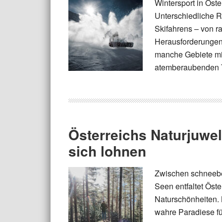
Wintersport in Öste
Unterschiedliche R
Skifahrens – von r
Herausforderungen
manche Gebiete mit
atemberaubenden T
Österreichs Naturjuwel
sich lohnen
Zwischen schneebe
Seen entfaltet Öst
Naturschönheiten. 
wahre Paradiese fü