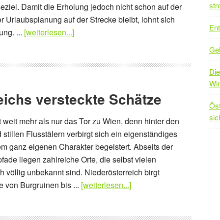
str
ziel. Damit die Erholung jedoch nicht schon auf der
r Urlaubsplanung auf der Strecke bleibt, lohnt sich
Ent
ung. ...
[weiterlesen...]
Geh
Die
Win
eichs versteckte Schätze
Öst
sic
t weit mehr als nur das Tor zu Wien, denn hinter den
stillen Flusstälern verbirgt sich ein eigenständiges
em ganz eigenen Charakter begeistert. Abseits der
fade liegen zahlreiche Orte, die selbst vielen
 völlig unbekannt sind. Niederösterreich birgt
 von Burgruinen bis ...
[weiterlesen...]