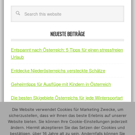
NEUESTE BEITRÄGE
Entspannt nach Österreich: 5 Tipps für einen stressfreien
Urlaub
Entdecke Niederösterreichs versteckte Schätze
Geheimtipps für Ausflüge mit Kindern in Österreich
Die besten Skigebiete Österreichs für jede Wintersportart
Die Website verwendet Cookies für Marketing Zwecke, um
Österreichs Naturjuwelen – Fünf Nationalparks, die sich
sicherzustellen, dass wir Ihnen das beste Erlebnis auf unserer
lohnen
Website bieten. Sie können Ihre Cookie-Einstellungen jederzeit
ändern. Hiermit akzeptieren Sie das Setzen der Cookies und
bestätigen, über 16 Jahre alt zu sein. Andernfalls können Sie